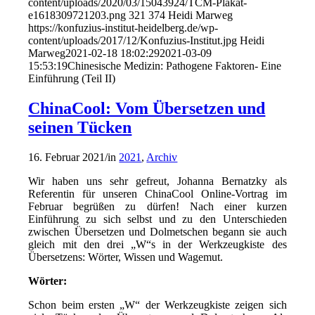
content/uploads/2020/03/15043924/TCM-Plakat-
e1618309721203.png
321
374
Heidi Marweg
https://konfuzius-institut-heidelberg.de/wp-
content/uploads/2017/12/Konfuzius-Institut.jpg
Heidi
Marweg
2021-02-18 18:02:29
2021-03-09
15:53:19
Chinesische Medizin: Pathogene Faktoren- Eine
Einführung (Teil II)
ChinaCool: Vom Übersetzen und
seinen Tücken
16. Februar 2021
/
in
2021
,
Archiv
Wir haben uns sehr gefreut, Johanna Bernatzky als
Referentin für unseren ChinaCool Online-Vortrag im
Februar begrüßen zu dürfen! Nach einer kurzen
Einführung zu sich selbst und zu den Unterschieden
zwischen Übersetzen und Dolmetschen begann sie auch
gleich mit den drei „W“s in der Werkzeugkiste des
Übersetzens: Wörter, Wissen und Wagemut.
Wörter:
Schon beim ersten „W“ der Werkzeugkiste zeigen sich