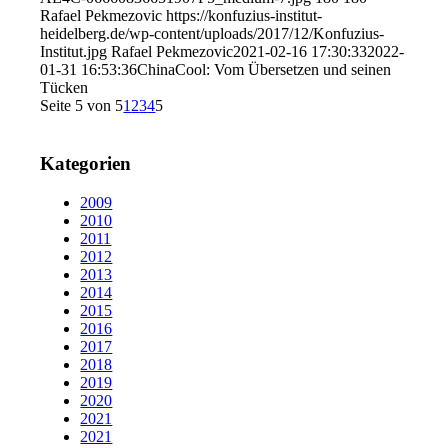
Rafael Pekmezovic
https://konfuzius-institut-
heidelberg.de/wp-content/uploads/2017/12/Konfuzius-
Institut.jpg
Rafael Pekmezovic
2021-02-16 17:30:33
2022-
01-31 16:53:36
ChinaCool: Vom Übersetzen und seinen
Tücken
Seite 5 von 5
1
2
3
4
5
Kategorien
2009
2010
2011
2012
2013
2014
2015
2016
2017
2018
2019
2020
2021
2021