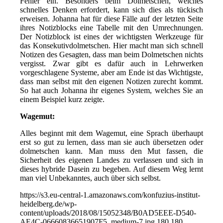
Fehler ein. Besonders beim Dolmetschen, welches
schnelles Denken erfordert, kann sich dies als tückisch
erweisen. Johanna hat für diese Fälle auf der letzten Seite
ihres Notizblocks eine Tabelle mit den Umrechnungen.
Der Notizblock ist eines der wichtigsten Werkzeuge für
das Konsekutivdolmetschen. Hier macht man sich schnell
Notizen des Gesagten, dass man beim Dolmetschen nichts
vergisst. Zwar gibt es dafür auch in Lehrwerken
vorgeschlagene Systeme, aber am Ende ist das Wichtigste,
dass man selbst mit den eigenen Notizen zurecht kommt.
So hat auch Johanna ihr eigenes System, welches Sie an
einem Beispiel kurz zeigte.
Wagemut:
Alles beginnt mit dem Wagemut, eine Sprach überhaupt
erst so gut zu lernen, dass man sie auch übersetzen oder
dolmetschen kann. Man muss den Mut fassen, die
Sicherheit des eigenen Landes zu verlassen und sich in
dieses hybride Dasein zu begeben. Auf diesem Weg lernt
man viel Unbekanntes, auch über sich selbst.
https://s3.eu-central-1.amazonaws.com/konfuzius-institut-
heidelberg.de/wp-
content/uploads/2018/08/15052348/B0AD5EEE-D540-
AE4C-06660836651907F5_medium-7.jpg
180
180