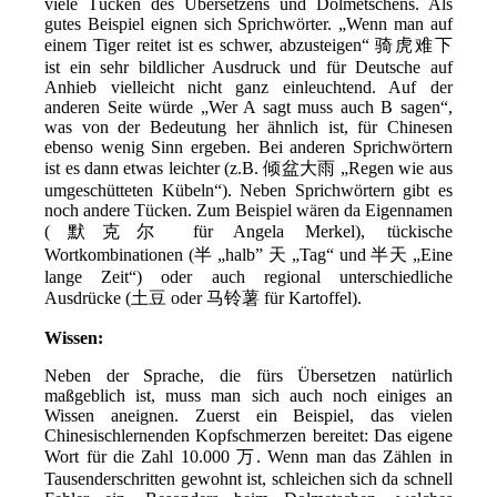
viele Tücken des Übersetzens und Dolmetschens. Als
gutes Beispiel eignen sich Sprichwörter. „Wenn man auf
einem Tiger reitet ist es schwer, abzusteigen“ 骑虎难下
ist ein sehr bildlicher Ausdruck und für Deutsche auf
Anhieb vielleicht nicht ganz einleuchtend. Auf der
anderen Seite würde „Wer A sagt muss auch B sagen“,
was von der Bedeutung her ähnlich ist, für Chinesen
ebenso wenig Sinn ergeben. Bei anderen Sprichwörtern
ist es dann etwas leichter (z.B. 倾盆大雨 „Regen wie aus
umgeschütteten Kübeln“). Neben Sprichwörtern gibt es
noch andere Tücken. Zum Beispiel wären da Eigennamen
(默克尔 für Angela Merkel), tückische
Wortkombinationen (半 „halb” 天 „Tag“ und 半天 „Eine
lange Zeit“) oder auch regional unterschiedliche
Ausdrücke (土豆 oder 马铃薯 für Kartoffel).
Wissen:
Neben der Sprache, die fürs Übersetzen natürlich
maßgeblich ist, muss man sich auch noch einiges an
Wissen aneignen. Zuerst ein Beispiel, das vielen
Chinesischlernenden Kopfschmerzen bereitet: Das eigene
Wort für die Zahl 10.000 万. Wenn man das Zählen in
Tausenderschritten gewohnt ist, schleichen sich da schnell