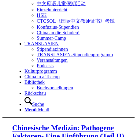
中文母语儿童假期活动
Einzelunterricht
HSK
CTCSOL《国际中文教师证书》考试
Konfuzius-Stipendien
China an die Schulen!
Summer-Camp
TRANSLASIEN
Stipendiat:innen
TRANSLASIEN-Stipendienprogramm
Veranstaltungen
Podcasts
Kulturprogramm
China in a Teacup
Bibliothek
Buchvorstellungen
Rückschau
Suche
Menü
Menü
Chinesische Medizin: Pathogene
Faktoren- Eine Einführung (Teil II)