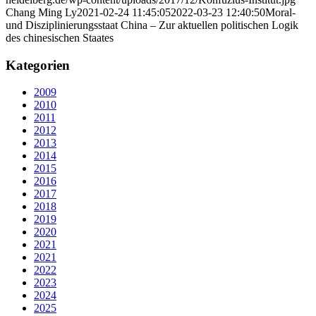
Chang Ming Ly
2021-02-24 11:45:05
2022-03-23 12:40:50
Moral-
und Disziplinierungsstaat China – Zur aktuellen politischen Logik
des chinesischen Staates
Kategorien
2009
2010
2011
2012
2013
2014
2015
2016
2017
2018
2019
2020
2021
2021
2022
2023
2024
2025