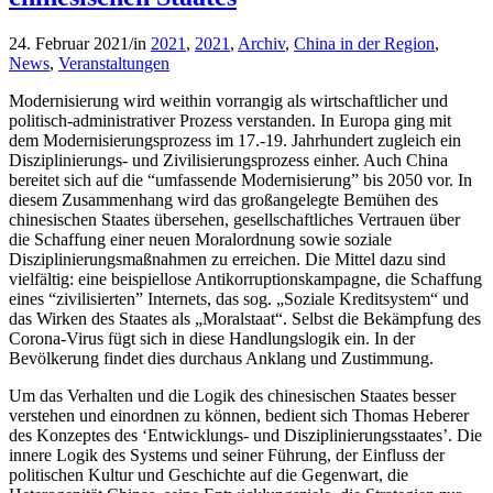
24. Februar 2021
/
in
2021
,
2021
,
Archiv
,
China in der Region
,
News
,
Veranstaltungen
Modernisierung wird weithin vorrangig als wirtschaftlicher und
politisch-administrativer Prozess verstanden. In Europa ging mit
dem Modernisierungsprozess im 17.-19. Jahrhundert zugleich ein
Disziplinierungs- und Zivilisierungsprozess einher. Auch China
bereitet sich auf die “umfassende Modernisierung” bis 2050 vor. In
diesem Zusammenhang wird das großangelegte Bemühen des
chinesischen Staates übersehen, gesellschaftliches Vertrauen über
die Schaffung einer neuen Moralordnung sowie soziale
Disziplinierungsmaßnahmen zu erreichen. Die Mittel dazu sind
vielfältig: eine beispiellose Antikorruptionskampagne, die Schaffung
eines “zivilisierten” Internets, das sog. „Soziale Kreditsystem“ und
das Wirken des Staates als „Moralstaat“. Selbst die Bekämpfung des
Corona-Virus fügt sich in diese Handlungslogik ein. In der
Bevölkerung findet dies durchaus Anklang und Zustimmung.
Um das Verhalten und die Logik des chinesischen Staates besser
verstehen und einordnen zu können, bedient sich Thomas Heberer
des Konzeptes des ‘Entwicklungs- und Disziplinierungsstaates’. Die
innere Logik des Systems und seiner Führung, der Einfluss der
politischen Kultur und Geschichte auf die Gegenwart, die