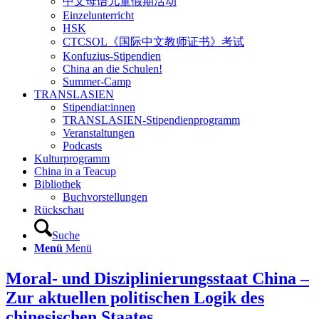
中文母语儿童假期活动
Einzelunterricht
HSK
CTCSOL《国际中文教师证书》考试
Konfuzius-Stipendien
China an die Schulen!
Summer-Camp
TRANSLASIEN
Stipendiat:innen
TRANSLASIEN-Stipendienprogramm
Veranstaltungen
Podcasts
Kulturprogramm
China in a Teacup
Bibliothek
Buchvorstellungen
Rückschau
Suche
Menü
Menü
Moral- und Disziplinierungsstaat China –
Zur aktuellen politischen Logik des
chinesischen Staates