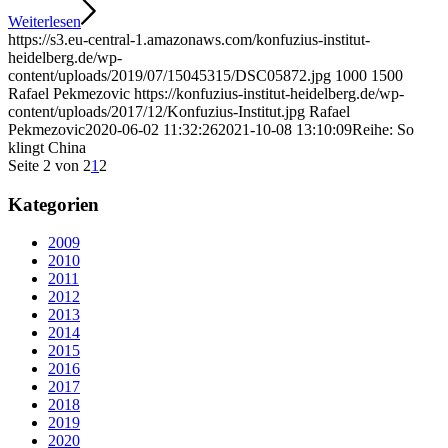
Weiterlesen
https://s3.eu-central-1.amazonaws.com/konfuzius-institut-
heidelberg.de/wp-
content/uploads/2019/07/15045315/DSC05872.jpg
1000
1500
Rafael Pekmezovic
https://konfuzius-institut-heidelberg.de/wp-
content/uploads/2017/12/Konfuzius-Institut.jpg
Rafael
Pekmezovic
2020-06-02 11:32:26
2021-10-08 13:10:09
Reihe: So
klingt China
Seite 2 von 2
1
2
Kategorien
2009
2010
2011
2012
2013
2014
2015
2016
2017
2018
2019
2020