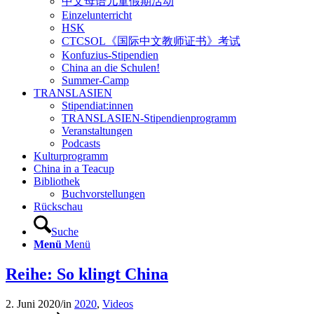
中文母语儿童假期活动
Einzelunterricht
HSK
CTCSOL《国际中文教师证书》考试
Konfuzius-Stipendien
China an die Schulen!
Summer-Camp
TRANSLASIEN
Stipendiat:innen
TRANSLASIEN-Stipendienprogramm
Veranstaltungen
Podcasts
Kulturprogramm
China in a Teacup
Bibliothek
Buchvorstellungen
Rückschau
Suche
Menü
Menü
Reihe: So klingt China
2. Juni 2020
/
in
2020
,
Videos