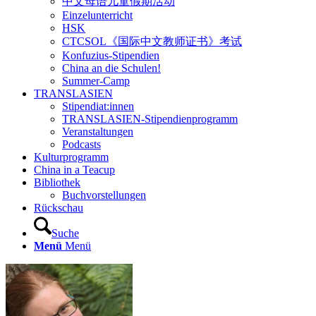
中文母语儿童假期活动
Einzelunterricht
HSK
CTCSOL《国际中文教师证书》考试
Konfuzius-Stipendien
China an die Schulen!
Summer-Camp
TRANSLASIEN
Stipendiat:innen
TRANSLASIEN-Stipendienprogramm
Veranstaltungen
Podcasts
Kulturprogramm
China in a Teacup
Bibliothek
Buchvorstellungen
Rückschau
Suche
Menü
Menü