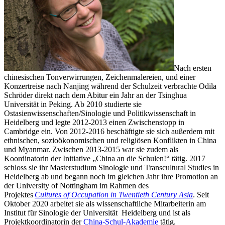
Nach ersten
chinesischen Tonverwirrungen, Zeichenmalereien, und einer
Konzertreise nach Nanjing während der Schulzeit verbrachte Odila
Schröder direkt nach dem Abitur ein Jahr an der Tsinghua
Universität in Peking. Ab 2010 studierte sie
Ostasienwissenschaften/Sinologie und Politikwissenschaft in
Heidelberg und legte 2012-2013 einen Zwischenstopp in
Cambridge ein. Von 2012-2016 beschäftigte sie sich außerdem mit
ethnischen, sozioökonomischen und religiösen Konflikten in China
und Myanmar. Zwischen 2013-2015 war sie zudem als
Koordinatorin der Initiative „China an die Schulen!“ tätig. 2017
schloss sie ihr Masterstudium Sinologie und Transcultural Studies in
Heidelberg ab und begann noch im gleichen Jahr ihre Promotion an
der University of Nottingham im Rahmen des
Projektes
Cultures of Occupation in Twentieth Century Asia
. Seit
Oktober 2020 arbeitet sie als wissenschaftliche Mitarbeiterin am
Institut für Sinologie der Universität Heidelberg und ist als
Projektkoordinatorin der
China-Schul-Akademie
tätig.