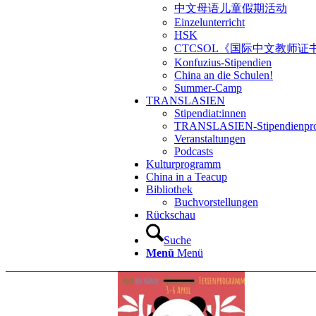
中文母语儿童假期活动
Einzelunterricht
HSK
CTCSOL《国际中文教师证
Konfuzius-Stipendien
China an die Schulen!
Summer-Camp
TRANSLASIEN
Stipendiat:innen
TRANSLASIEN-Stipendienpr
Veranstaltungen
Podcasts
Kulturprogramm
China in a Teacup
Bibliothek
Buchvorstellungen
Rückschau
Suche
Menü
Menü