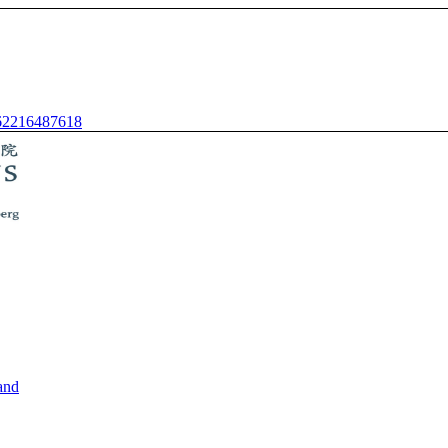
62216487618
and