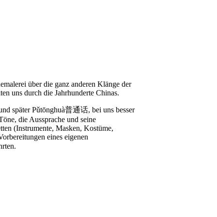
hemalerei über die ganz anderen Klänge der
lten uns durch die Jahrhunderte Chinas.
语 und später Pǔtōnghuà普通话, bei uns besser
Töne, die Aussprache und seine
cetten (Instrumente, Masken, Kostüme,
Vorbereitungen eines eigenen
rten.