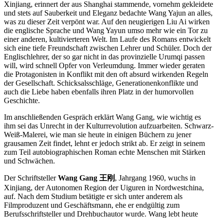
Xinjiang, erinnert der aus Shanghai stammende, vornehm gekleidete
und stets auf Sauberkeit und Eleganz bedachte Wang Yajun an alles,
was zu dieser Zeit verpönt war. Auf den neugierigen Liu Ai wirken
die englische Sprache und Wang Yayun umso mehr wie ein Tor zu
einer anderen, kultivierteren Welt. Im Laufe des Romans entwickelt
sich eine tiefe Freundschaft zwischen Lehrer und Schüler. Doch der
Englischlehrer, der so gar nicht in das provinzielle Urumqi passen
will, wird schnell Opfer von Verleumdung. Immer wieder geraten
die Protagonisten in Konflikt mit den oft absurd wirkenden Regeln
der Gesellschaft. Schicksalsschläge, Generationenkonflikte und
auch die Liebe haben ebenfalls ihren Platz in der humorvollen
Geschichte.
Im anschließenden Gespräch erklärt Wang Gang, wie wichtig es
ihm sei das Unrecht in der Kulturrevolution aufzuarbeiten. Schwarz-
Weiß-Malerei, wie man sie heute in einigen Büchern zu jener
grausamen Zeit findet, lehnt er jedoch strikt ab. Er zeigt in seinem
zum Teil autobiographischen Roman echte Menschen mit Stärken
und Schwächen.
Der Schriftsteller
Wang Gang 王刚
, Jahrgang 1960, wuchs in
Xinjiang, der Autonomen Region der Uiguren in Nordwestchina,
auf. Nach dem Studium betätigte er sich unter anderem als
Filmproduzent und Geschäftsmann, ehe er endgültig zum
Berufsschriftsteller und Drehbuchautor wurde. Wang lebt heute