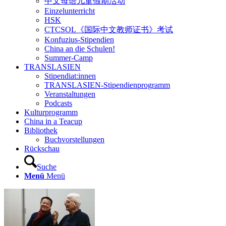
中文母语儿童假期活动
Einzelunterricht
HSK
CTCSOL《国际中文教师证书》考试
Konfuzius-Stipendien
China an die Schulen!
Summer-Camp
TRANSLASIEN
Stipendiat:innen
TRANSLASIEN-Stipendienprogramm
Veranstaltungen
Podcasts
Kulturprogramm
China in a Teacup
Bibliothek
Buchvorstellungen
Rückschau
Suche
Menü
Menü