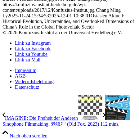
https://konfuzius-institut-heidelberg.de/wp-
content/uploads/2017/12/Konfuzius-Institut.jpg
Chang Ming
Ly
2025-11-24 15:34:53
2025-12-01 10:38:01
Ostasien Aktuell:
Historical Evolution, Uncertainties, and Overlooked Dimensions of
China’s Role in the Global Photovoltaic Sector
© 2026 Konfuzius-Institut an der Universität Heidelberg e.V.
Link zu Instagram
Link zu Facebook
Link zu Youtube
Link zu Mail
Impressum
AGB
Widerrufsbelehrung
Datenschutz
IMAGINE: Die Freiheit der Anderen
Sinophone Filmmaking: 老狐狸 (Old Fox, 2023) 112 mins.
Nach oben scrollen