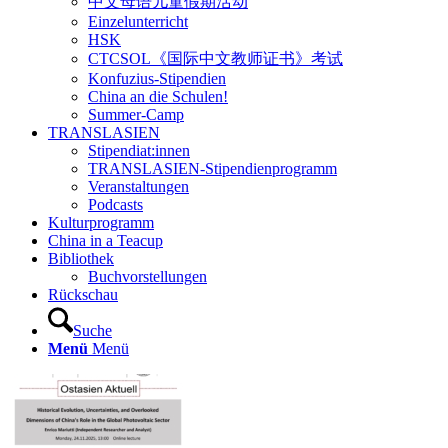
中文母语儿童假期活动
Einzelunterricht
HSK
CTCSOL《国际中文教师证书》考试
Konfuzius-Stipendien
China an die Schulen!
Summer-Camp
TRANSLASIEN
Stipendiat:innen
TRANSLASIEN-Stipendienprogramm
Veranstaltungen
Podcasts
Kulturprogramm
China in a Teacup
Bibliothek
Buchvorstellungen
Rückschau
Suche
Menü
Menü