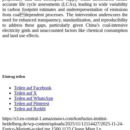
accurate life cycle assessments (LCAs), leading to wide variability
in carbon footprint estimates and underrepresentation of emissions
from coaldependent processes. The intervention underscores the
need for enhanced transparency, standardization, and reproducibility
to address these gaps, particularly given China’s coal-intensive
electricity grids and unaccounted factors like chemical consumption
and land use effects.
Eintrag teilen
Teilen auf Facebook
Teilen auf X
Teilen auf WhatsApp
Teilen auf Pinterest
Teilen auf Reddit
https://s3.eu-central-1.amazonaws.com/konfuzius-institut-
heidelberg.de/wp-content/uploads/2025/11/12114427/2025-11-24-
Enrico-Mariutti-scaled.jpg
1500
1125
Chang Ming Ly