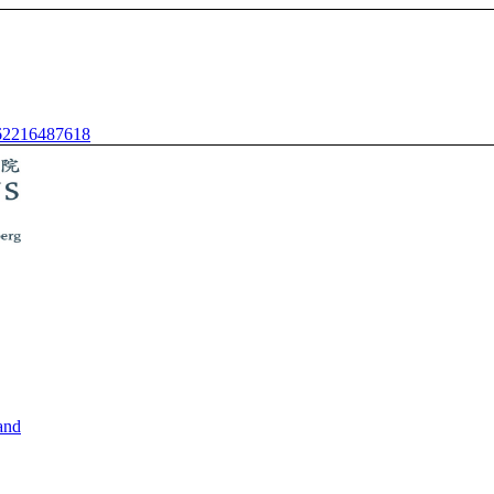
62216487618
and