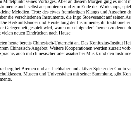
im Mittelpunkt seines Vortrages. Aber an diesem Morgen ging es nicht n
trumente auch selbst ausprobieren und zum Ende des Workshops, spielt
 kleine Melodien. Trotz des etwas fremdartigen Klangs und Aussehen 
er die verschiedenen Instrumente, die Ingo Stoevesandt auf seinen Asi
Die Herkunftsländer und Herstellung der Instrumente, ihr traditionelle
r Gelegenheit gespielt wird, waren nur einige der Themen zu denen de
t vielen neuen Eindrücken nach Hause.
n heute bereits Chinesisch-Unterricht an. Das Konfuzius-Institut Heid
ihrem Chinesisch-Angebot. Weitere Kooperationen werden zurzeit vorb
Sprache, auch mit chinesischer oder asiatischer Musik und den Instrume
rasberg bei Bremen und als Liebhaber und aktiver Spieler der Guqin vo
 Schulklassen, Museen und Universitäten mit seiner Sammlung, gibt Konz
mente.