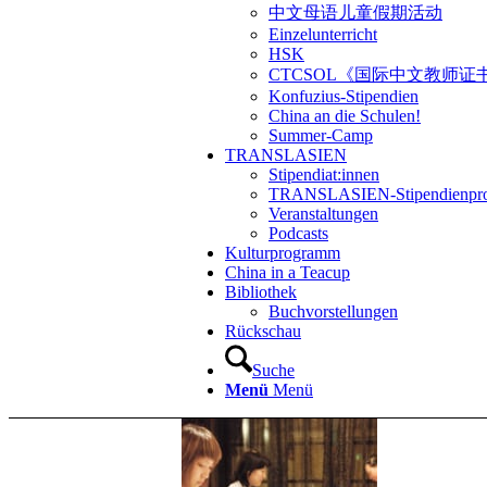
中文母语儿童假期活动
Einzelunterricht
HSK
CTCSOL《国际中文教师证
Konfuzius-Stipendien
China an die Schulen!
Summer-Camp
TRANSLASIEN
Stipendiat:innen
TRANSLASIEN-Stipendienpr
Veranstaltungen
Podcasts
Kulturprogramm
China in a Teacup
Bibliothek
Buchvorstellungen
Rückschau
Suche
Menü
Menü