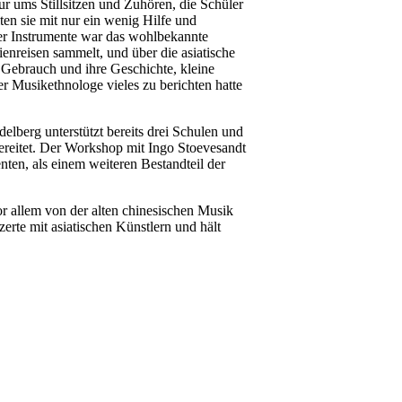
ur ums Stillsitzen und Zuhören, die Schüler
en sie mit nur ein wenig Hilfe und
der Instrumente war das wohlbekannte
enreisen sammelt, und über die asiatische
r Gebrauch und ihre Geschichte, kleine
r Musikethnologe vieles zu berichten hatte
elberg unterstützt bereits drei Schulen und
ereitet. Der Workshop mit Ingo Stoevesandt
nten, als einem weiteren Bestandteil der
r allem von der alten chinesischen Musik
erte mit asiatischen Künstlern und hält