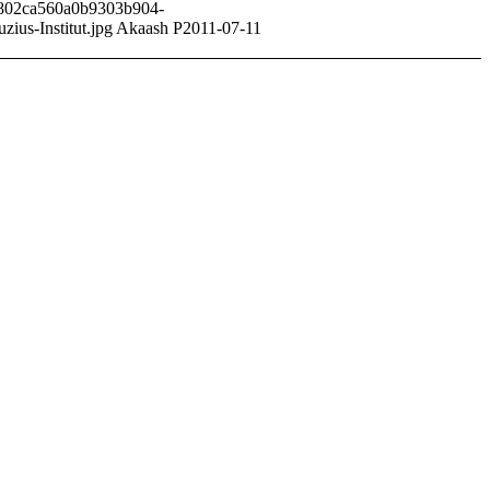
000802ca560a0b9303b904-
zius-Institut.jpg
Akaash P
2011-07-11