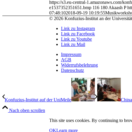
https://s3.eu-central-1.amazonaws.com/kon
e1537352351651.bmp
116
180
Akaash P
ht
07:48:10
2018-09-19 10:19:55
Musikworksho
© 2026 Konfuzius-Institut an der Universitä
Link zu Instagram
Link zu Facebook
Link zu Youtube
Link zu Mail
Impressum
AGB
Widerrufsbelehrung
Datenschutz
Konfuzius-Institut auf der UniMeile
China
Nach oben scrollen
This site uses cookies. By continuing to brow
OK
Learn more