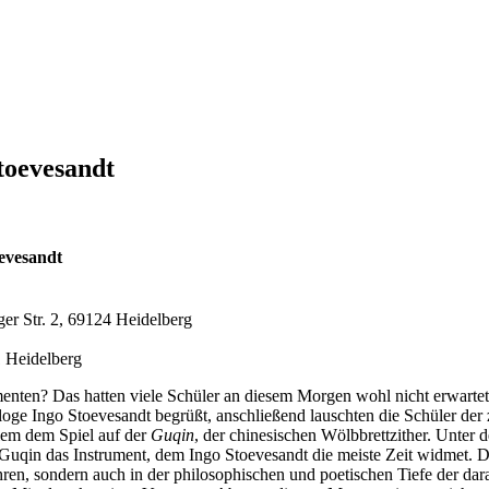
toevesandt
evesandt
er Str. 2, 69124 Heidelberg
1 Heidelberg
enten? Das hatten viele Schüler an diesem Morgen wohl nicht erwartet
e Ingo Stoevesandt begrüßt, anschließend lauschten die Schüler der z
llem dem Spiel auf der
Guqin
, der chinesischen Wölbbrettzither. Unter d
uqin das Instrument, dem Ingo Stoevesandt die meiste Zeit widmet. Die
ren, sondern auch in der philosophischen und poetischen Tiefe der dar