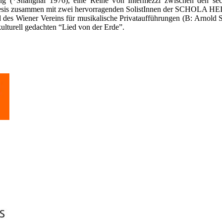
ng (*Shanghai 1976), eine Reihe von Intermezzi zwischen den se
thesis zusammen mit zwei hervorragenden SolistInnen der SCHOLA H
des Wiener Vereins für musikalische Privataufführungen (B: Arnold S
lturell gedachten “Lied von der Erde”.