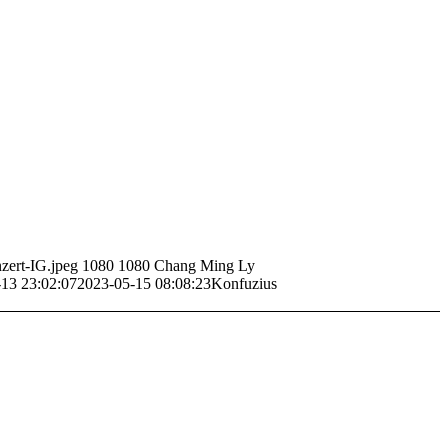
zert-IG.jpeg
1080
1080
Chang Ming Ly
13 23:02:07
2023-05-15 08:08:23
Konfuzius