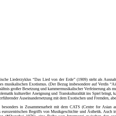
nische Liederzyklus “Das Lied von der Erde” (1909) steht als Ausna
n des musikalischen Exotismus. (Der Bezug insbesondere auf Verdis “A
hältnis großer Besetzung und kammermusikalischer Verfeinerung als mus
blematik kultureller Aneignung und Transkulturalität ins Spiel bringt, 
terführender Auseinandersetzung mit dem Exotischen und Fremden, abe
besonders in Zusammenarbeit mit dem CATS (Centre for Asian and 
es eurozentrischen Begriffs von Musikgeschichte und Ästhetik. Auch 