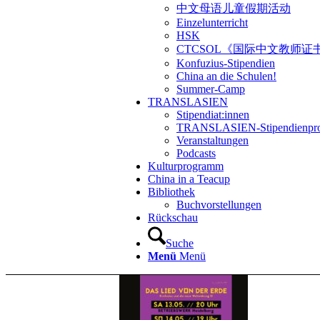
中文母语儿童假期活动
Einzelunterricht
HSK
CTCSOL《国际中文教师证
Konfuzius-Stipendien
China an die Schulen!
Summer-Camp
TRANSLASIEN
Stipendiat:innen
TRANSLASIEN-Stipendienpr
Veranstaltungen
Podcasts
Kulturprogramm
China in a Teacup
Bibliothek
Buchvorstellungen
Rückschau
Suche
Menü
Menü