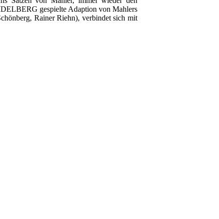
chs Sätzen von Mahler, immer wieder den
EIDELBERG gespielte Adaption von Mahlers
chönberg, Rainer Riehn), verbindet sich mit