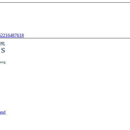
62216487618
and