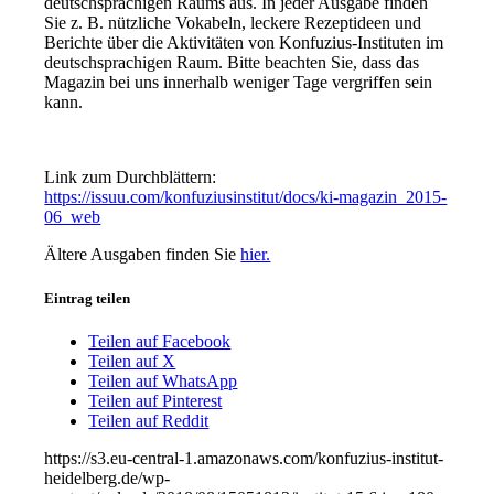
deutschsprachigen Raums aus. In jeder Ausgabe finden
Sie z. B. nützliche Vokabeln, leckere Rezeptideen und
Berichte über die Aktivitäten von Konfuzius-Instituten im
deutschsprachigen Raum. Bitte beachten Sie, dass das
Magazin bei uns innerhalb weniger Tage vergriffen sein
kann.
Link zum Durchblättern:
https://issuu.com/konfuziusinstitut/docs/ki-magazin_2015-
06_web
Ältere Ausgaben finden Sie
hier.
Eintrag teilen
Teilen auf Facebook
Teilen auf X
Teilen auf WhatsApp
Teilen auf Pinterest
Teilen auf Reddit
https://s3.eu-central-1.amazonaws.com/konfuzius-institut-
heidelberg.de/wp-