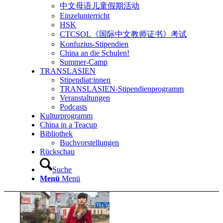
中文母语儿童假期活动
Einzelunterricht
HSK
CTCSOL《国际中文教师证书》考试
Konfuzius-Stipendien
China an die Schulen!
Summer-Camp
TRANSLASIEN
Stipendiat:innen
TRANSLASIEN-Stipendienprogramm
Veranstaltungen
Podcasts
Kulturprogramm
China in a Teacup
Bibliothek
Buchvorstellungen
Rückschau
Suche
Menü
Menü