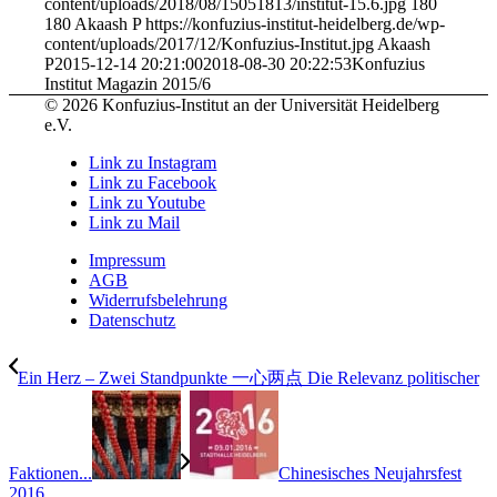
content/uploads/2018/08/15051813/institut-15.6.jpg
180
180
Akaash P
https://konfuzius-institut-heidelberg.de/wp-
content/uploads/2017/12/Konfuzius-Institut.jpg
Akaash
P
2015-12-14 20:21:00
2018-08-30 20:22:53
Konfuzius
Institut Magazin 2015/6
© 2026 Konfuzius-Institut an der Universität Heidelberg
e.V.
Link zu Instagram
Link zu Facebook
Link zu Youtube
Link zu Mail
Impressum
AGB
Widerrufsbelehrung
Datenschutz
Ein Herz – Zwei Standpunkte 一心两点 Die Relevanz politischer
Faktionen...
Chinesisches Neujahrsfest
2016