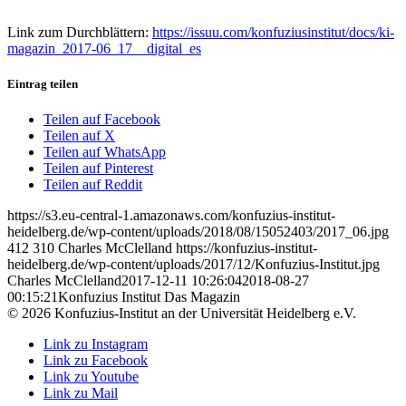
Link zum Durchblättern:
https://issuu.com/konfuziusinstitut/docs/ki-
magazin_2017-06_17__digital_es
Eintrag teilen
Teilen auf Facebook
Teilen auf X
Teilen auf WhatsApp
Teilen auf Pinterest
Teilen auf Reddit
https://s3.eu-central-1.amazonaws.com/konfuzius-institut-
heidelberg.de/wp-content/uploads/2018/08/15052403/2017_06.jpg
412
310
Charles McClelland
https://konfuzius-institut-
heidelberg.de/wp-content/uploads/2017/12/Konfuzius-Institut.jpg
Charles McClelland
2017-12-11 10:26:04
2018-08-27
00:15:21
Konfuzius Institut Das Magazin
© 2026 Konfuzius-Institut an der Universität Heidelberg e.V.
Link zu Instagram
Link zu Facebook
Link zu Youtube
Link zu Mail