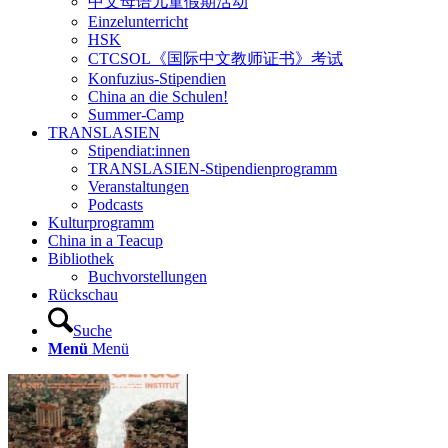
中文母语儿童假期活动
Einzelunterricht
HSK
CTCSOL《国际中文教师证书》考试
Konfuzius-Stipendien
China an die Schulen!
Summer-Camp
TRANSLASIEN
Stipendiat:innen
TRANSLASIEN-Stipendienprogramm
Veranstaltungen
Podcasts
Kulturprogramm
China in a Teacup
Bibliothek
Buchvorstellungen
Rückschau
Suche
Menü
Menü