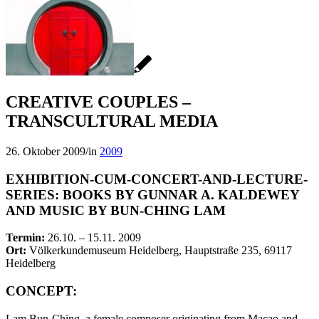
CREATIVE COUPLES –
TRANSCULTURAL MEDIA
26. Oktober 2009
/
in
2009
EXHIBITION-CUM-CONCERT-AND-LECTURE-
SERIES: BOOKS BY GUNNAR A. KALDEWEY
AND MUSIC BY BUN-CHING LAM
Termin:
26.10. – 15.11. 2009
Ort:
Völkerkundemuseum Heidelberg,
Hauptstraße 235, 69117
Heidelberg
CONCEPT:
Lam Bun-Ching, a female composer originating from Macao and