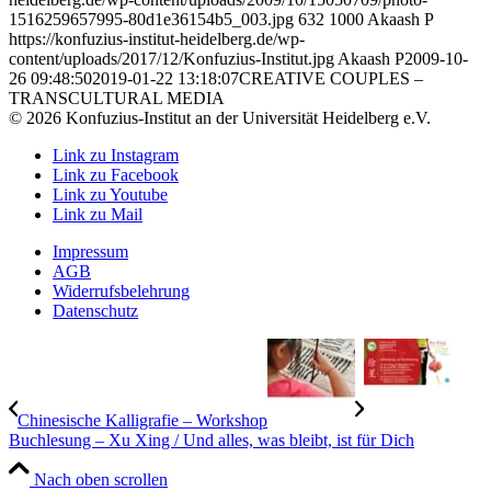
1516259657995-80d1e36154b5_003.jpg
632
1000
Akaash P
https://konfuzius-institut-heidelberg.de/wp-
content/uploads/2017/12/Konfuzius-Institut.jpg
Akaash P
2009-10-
26 09:48:50
2019-01-22 13:18:07
CREATIVE COUPLES –
TRANSCULTURAL MEDIA
© 2026 Konfuzius-Institut an der Universität Heidelberg e.V.
Link zu Instagram
Link zu Facebook
Link zu Youtube
Link zu Mail
Impressum
AGB
Widerrufsbelehrung
Datenschutz
Chinesische Kalligrafie – Workshop
Buchlesung – Xu Xing / Und alles, was bleibt, ist für Dich
Nach oben scrollen