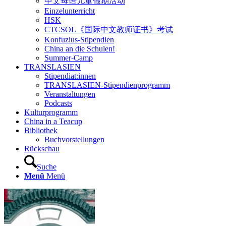
中文母语儿童假期活动
Einzelunterricht
HSK
CTCSOL《国际中文教师证书》考试
Konfuzius-Stipendien
China an die Schulen!
Summer-Camp
TRANSLASIEN
Stipendiat:innen
TRANSLASIEN-Stipendienprogramm
Veranstaltungen
Podcasts
Kulturprogramm
China in a Teacup
Bibliothek
Buchvorstellungen
Rückschau
Suche
Menü
Menü