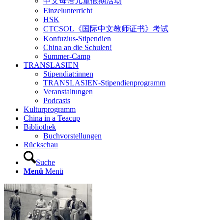
中文母语儿童假期活动
Einzelunterricht
HSK
CTCSOL《国际中文教师证书》考试
Konfuzius-Stipendien
China an die Schulen!
Summer-Camp
TRANSLASIEN
Stipendiat:innen
TRANSLASIEN-Stipendienprogramm
Veranstaltungen
Podcasts
Kulturprogramm
China in a Teacup
Bibliothek
Buchvorstellungen
Rückschau
Suche
Menü
Menü