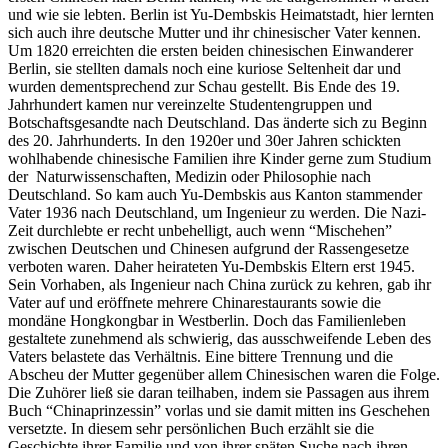
und wie sie lebten. Berlin ist Yu-Dembskis Heimatstadt, hier lernten
sich auch ihre deutsche Mutter und ihr chinesischer Vater kennen.
Um 1820 erreichten die ersten beiden chinesischen Einwanderer
Berlin, sie stellten damals noch eine kuriose Seltenheit dar und
wurden dementsprechend zur Schau gestellt. Bis Ende des 19.
Jahrhundert kamen nur vereinzelte Studentengruppen und
Botschaftsgesandte nach Deutschland. Das änderte sich zu Beginn
des 20. Jahrhunderts. In den 1920er und 30er Jahren schickten
wohlhabende chinesische Familien ihre Kinder gerne zum Studium
der Naturwissenschaften, Medizin oder Philosophie nach
Deutschland. So kam auch Yu-Dembskis aus Kanton stammender
Vater 1936 nach Deutschland, um Ingenieur zu werden. Die Nazi-
Zeit durchlebte er recht unbehelligt, auch wenn “Mischehen”
zwischen Deutschen und Chinesen aufgrund der Rassengesetze
verboten waren. Daher heirateten Yu-Dembskis Eltern erst 1945.
Sein Vorhaben, als Ingenieur nach China zurück zu kehren, gab ihr
Vater auf und eröffnete mehrere Chinarestaurants sowie die
mondäne Hongkongbar in Westberlin. Doch das Familienleben
gestaltete zunehmend als schwierig, das ausschweifende Leben des
Vaters belastete das Verhältnis. Eine bittere Trennung und die
Abscheu der Mutter gegenüber allem Chinesischen waren die Folge.
Die Zuhörer ließ sie daran teilhaben, indem sie Passagen aus ihrem
Buch “Chinaprinzessin” vorlas und sie damit mitten ins Geschehen
versetzte. In diesem sehr persönlichen Buch erzählt sie die
Geschichte ihrer Familie und von ihrer späten Suche nach ihren