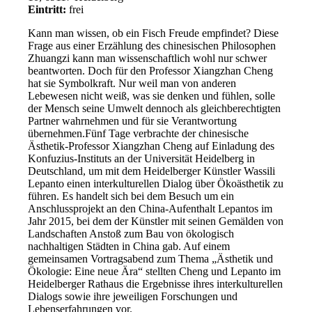
Eintritt:
frei
Kann man wissen, ob ein Fisch Freude empfindet? Diese
Frage aus einer Erzählung des chinesischen Philosophen
Zhuangzi kann man wissenschaftlich wohl nur schwer
beantworten. Doch für den Professor Xiangzhan Cheng
hat sie Symbolkraft. Nur weil man von anderen
Lebewesen nicht weiß, was sie denken und fühlen, solle
der Mensch seine Umwelt dennoch als gleichberechtigten
Partner wahrnehmen und für sie Verantwortung
übernehmen.Fünf Tage verbrachte der chinesische
Ästhetik-Professor Xiangzhan Cheng auf Einladung des
Konfuzius-Instituts an der Universität Heidelberg in
Deutschland, um mit dem Heidelberger Künstler Wassili
Lepanto einen interkulturellen Dialog über Ökoästhetik zu
führen. Es handelt sich bei dem Besuch um ein
Anschlussprojekt an den China-Aufenthalt Lepantos im
Jahr 2015, bei dem der Künstler mit seinen Gemälden von
Landschaften Anstoß zum Bau von ökologisch
nachhaltigen Städten in China gab. Auf einem
gemeinsamen Vortragsabend zum Thema „Ästhetik und
Ökologie: Eine neue Ära“ stellten Cheng und Lepanto im
Heidelberger Rathaus die Ergebnisse ihres interkulturellen
Dialogs sowie ihre jeweiligen Forschungen und
Lebenserfahrungen vor.