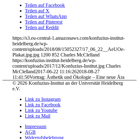
Teilen auf Facebook
Teilen auf X
Teilen auf WhatsApp
Teilen auf Pinterest
Teilen auf Reddit
https://s3.eu-central-1.amazonaws.com/konfuzius-institut-
heidelberg.de/wp-
content/uploads/2018/08/15052327/17_06_22__AeUOe-
Plakat.jpg.jpg
1200
852
Charles McClelland
https://konfuzius-institut-heidelberg.de/wp-
content/uploads/2017/12/Konfuzius-Institut.jpg
Charles
McClelland
2017-06-22 11:16:26
2018-08-27
11:41:50
Vortrag: Ästhetik und Ökologie – Eine neue Ära
© 2026 Konfuzius-Institut an der Universität Heidelberg
e.V.
Link zu Instagram
Link zu Facebook
Link zu Youtube
Link zu Mail
Impressum
AGB
Widerrufsbelehrung