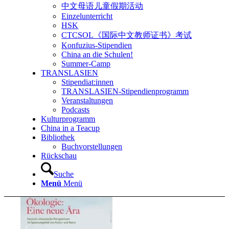
中文母语儿童假期活动
Einzelunterricht
HSK
CTCSOL《国际中文教师证书》考试
Konfuzius-Stipendien
China an die Schulen!
Summer-Camp
TRANSLASIEN
Stipendiat:innen
TRANSLASIEN-Stipendienprogramm
Veranstaltungen
Podcasts
Kulturprogramm
China in a Teacup
Bibliothek
Buchvorstellungen
Rückschau
Suche
Menü
Menü