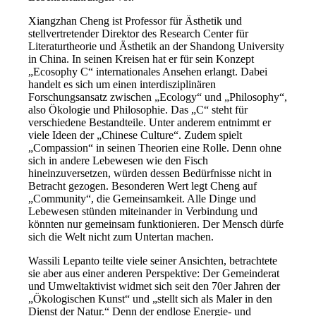
Xiangzhan Cheng ist Professor für Ästhetik und
stellvertretender Direktor des Research Center für
Literaturtheorie und Ästhetik an der Shandong University
in China. In seinen Kreisen hat er für sein Konzept
„Ecosophy C“ internationales Ansehen erlangt. Dabei
handelt es sich um einen interdisziplinären
Forschungsansatz zwischen „Ecology“ und „Philosophy“,
also Ökologie und Philosophie. Das „C“ steht für
verschiedene Bestandteile. Unter anderem entnimmt er
viele Ideen der „Chinese Culture“. Zudem spielt
„Compassion“ in seinen Theorien eine Rolle. Denn ohne
sich in andere Lebewesen wie den Fisch
hineinzuversetzen, würden dessen Bedürfnisse nicht in
Betracht gezogen. Besonderen Wert legt Cheng auf
„Community“, die Gemeinsamkeit. Alle Dinge und
Lebewesen stünden miteinander in Verbindung und
könnten nur gemeinsam funktionieren. Der Mensch dürfe
sich die Welt nicht zum Untertan machen.
Wassili Lepanto teilte viele seiner Ansichten, betrachtete
sie aber aus einer anderen Perspektive: Der Gemeinderat
und Umweltaktivist widmet sich seit den 70er Jahren der
„Ökologischen Kunst“ und „stellt sich als Maler in den
Dienst der Natur.“ Denn der endlose Energie- und