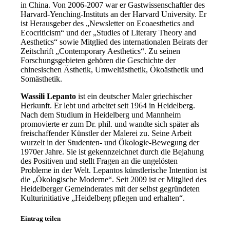
in China. Von 2006-2007 war er Gastwissenschaftler des
Harvard-Yenching-Instituts an der Harvard University. Er
ist Herausgeber des „Newsletter on Ecoaesthetics and
Ecocriticism“ und der „Studies of Literary Theory and
Aesthetics“ sowie Mitglied des internationalen Beirats der
Zeitschrift „Contemporary Aesthetics“. Zu seinen
Forschungsgebieten gehören die Geschichte der
chinesischen Ästhetik, Umweltästhetik, Ökoästhetik und
Somästhetik.
Wassili Lepanto
ist ein deutscher Maler griechischer
Herkunft. Er lebt und arbeitet seit 1964 in Heidelberg.
Nach dem Studium in Heidelberg und Mannheim
promovierte er zum Dr. phil. und wandte sich später als
freischaffender Künstler der Malerei zu. Seine Arbeit
wurzelt in der Studenten- und Ökologie-Bewegung der
1970er Jahre. Sie ist gekennzeichnet durch die Bejahung
des Positiven und stellt Fragen an die ungelösten
Probleme in der Welt. Lepantos künstlerische Intention ist
die „Ökologische Moderne“. Seit 2009 ist er Mitglied des
Heidelberger Gemeinderates mit der selbst gegründeten
Kulturinitiative „Heidelberg pflegen und erhalten“.
Eintrag teilen