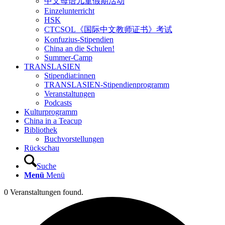
中文母语儿童假期活动
Einzelunterricht
HSK
CTCSOL《国际中文教师证书》考试
Konfuzius-Stipendien
China an die Schulen!
Summer-Camp
TRANSLASIEN
Stipendiat:innen
TRANSLASIEN-Stipendienprogramm
Veranstaltungen
Podcasts
Kulturprogramm
China in a Teacup
Bibliothek
Buchvorstellungen
Rückschau
Suche
Menü
Menü
0 Veranstaltungen found.