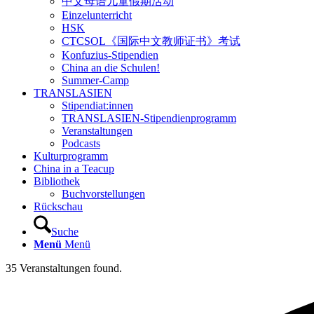
中文母语儿童假期活动
Einzelunterricht
HSK
CTCSOL《国际中文教师证书》考试
Konfuzius-Stipendien
China an die Schulen!
Summer-Camp
TRANSLASIEN
Stipendiat:innen
TRANSLASIEN-Stipendienprogramm
Veranstaltungen
Podcasts
Kulturprogramm
China in a Teacup
Bibliothek
Buchvorstellungen
Rückschau
Suche
Menü
Menü
35 Veranstaltungen found.