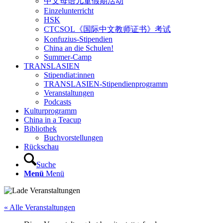
中文母语儿童假期活动
Einzelunterricht
HSK
CTCSOL《国际中文教师证书》考试
Konfuzius-Stipendien
China an die Schulen!
Summer-Camp
TRANSLASIEN
Stipendiat:innen
TRANSLASIEN-Stipendienprogramm
Veranstaltungen
Podcasts
Kulturprogramm
China in a Teacup
Bibliothek
Buchvorstellungen
Rückschau
Suche
Menü
Menü
« Alle Veranstaltungen