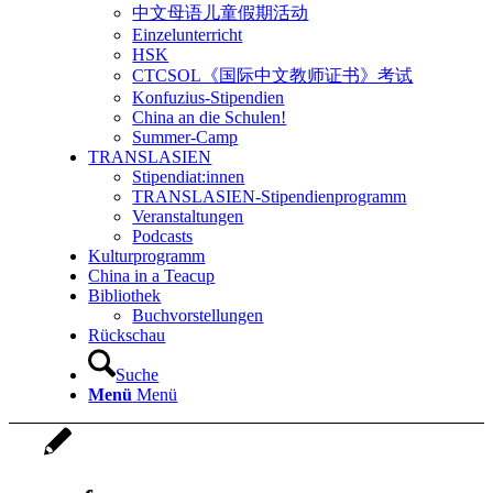
中文母语儿童假期活动
Einzelunterricht
HSK
CTCSOL《国际中文教师证书》考试
Konfuzius-Stipendien
China an die Schulen!
Summer-Camp
TRANSLASIEN
Stipendiat:innen
TRANSLASIEN-Stipendienprogramm
Veranstaltungen
Podcasts
Kulturprogramm
China in a Teacup
Bibliothek
Buchvorstellungen
Rückschau
Suche
Menü
Menü