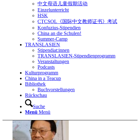
中文母语儿童假期活动
Einzelunterricht
HSK
CTCSOL《国际中文教师证书》考试
Konfuzius-Stipendien
China an die Schulen!
Summer-Camp
TRANSLASIEN
Stipendiat:innen
TRANSLASIEN-Stipendienprogramm
Veranstaltungen
Podcasts
Kulturprogramm
China in a Teacup
Bibliothek
Buchvorstellungen
Rückschau
Suche
Menü
Menü