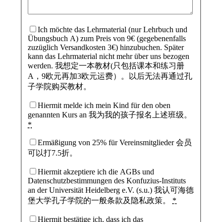
Ich möchte das Lehrmaterial (nur Lehrbuch und
Übungsbuch A) zum Preis von 9€ (gegebenenfalls
zuzüglich Versandkosten 3€) hinzubuchen. Später
kann das Lehrmaterial nicht mehr über uns bezogen
werden. 我想定一本教材(只包括课本和练习册
A，9欧元再加3欧元运费）。以后无法再通过孔
子学院购买教材。
Hiermit melde ich mein Kind für den oben
genannten Kurs an 我为我的孩子报名上述班级。
*
Ermäßigung von 25% für Vereinsmitglieder 会员
可以打7.5折。
Hiermit akzeptiere ich die AGBs und
Datenschutzbestimmungen des Konfuzius-Instituts
an der Universität Heidelberg e.V. (s.u.) 我认可海德
堡大学孔子学院的一般条款及隐私政策。
*
Hiermit bestätige ich, dass ich das