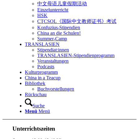
中文母语儿童假期活动
Einzelunterricht
HSK
CTCSOL《国际中文教师证书》考试
Konfuzius-Stipendien
China an die Schulen!
Summer-Camp
TRANSLASIEN
Stipendiat:innen
TRANSLASIEN-Stipendienprogramm
Veranstaltungen
Podcasts
Kulturprogramm
China in a Teacup
Bibliothek
Buchvorstellungen
Rückschau
Suche
Menü
Menü
Unterrichtszeiten