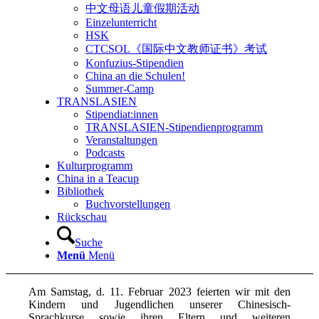
中文母语儿童假期活动
Einzelunterricht
HSK
CTCSOL《国际中文教师证书》考试
Konfuzius-Stipendien
China an die Schulen!
Summer-Camp
TRANSLASIEN
Stipendiat:innen
TRANSLASIEN-Stipendienprogramm
Veranstaltungen
Podcasts
Kulturprogramm
China in a Teacup
Bibliothek
Buchvorstellungen
Rückschau
Suche
Menü
Menü
Am Samstag, d. 11. Februar 2023 feierten wir mit den
Kindern und Jugendlichen unserer Chinesisch-
Sprachkurse sowie ihren Eltern und weiteren