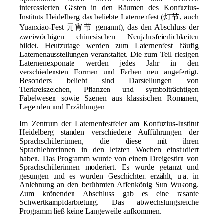
interessierten Gästen in den Räumen des Konfuzius-
Instituts Heidelberg das beliebte Laternenfest (
灯节
, auch
Yuanxiao-Fest
元宵节
genannt), das den
Abschluss der
zweiwöchigen chinesischen Neujahrsfeierlichkeiten
bildet.
Heutzutage werden zum Laternenfest häufig
Laternenausstellungen veranstaltet. Die zum Teil riesigen
Laternenexponate werden jedes Jahr in den
verschiedensten Formen und Farben neu angefertigt.
Besonders beliebt sind Darstellungen von
Tierkreiszeichen, Pflanzen und symbolträchtigen
Fabelwesen sowie Szenen aus klassischen Romanen,
Legenden und Erzählungen.
Im Zentrum der Laternenfestfeier am Konfuzius-Institut
Heidelberg standen verschiedene Aufführungen der
Sprachschüler:innen, die diese mit ihren
Sprachlehrerinnen in den letzten Wochen einstudiert
haben. Das Programm wurde von einem Dreigestirn von
Sprachschülerinnen moderiert. Es wurde getanzt und
gesungen und es wurden Geschichten erzählt, u.a. in
Anlehnung an den berühmten Affenkönig Sun Wukong.
Zum krönenden Abschluss gab es eine rasante
Schwertkampfdarbietung. Das abwechslungsreiche
Programm ließ keine Langeweile aufkommen.