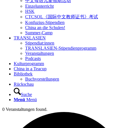
中文母语儿童假期活动
Einzelunterricht
HSK
CTCSOL《国际中文教师证书》考试
Konfuzius-Stipendien
China an die Schulen!
Summer-Camp
TRANSLASIEN
Stipendiat:innen
TRANSLASIEN-Stipendienprogramm
Veranstaltungen
Podcasts
Kulturprogramm
China in a Teacup
Bibliothek
Buchvorstellungen
Rückschau
Suche
Menü
Menü
0 Veranstaltungen found.