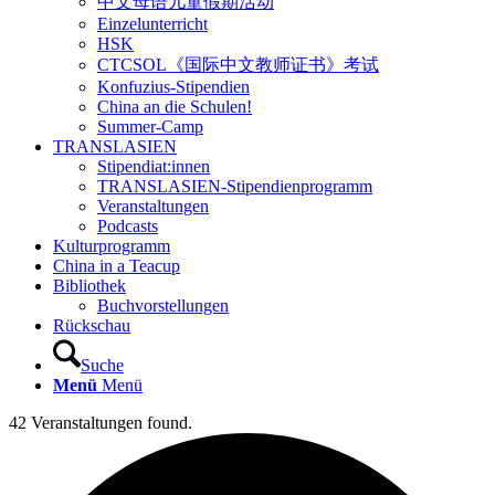
中文母语儿童假期活动
Einzelunterricht
HSK
CTCSOL《国际中文教师证书》考试
Konfuzius-Stipendien
China an die Schulen!
Summer-Camp
TRANSLASIEN
Stipendiat:innen
TRANSLASIEN-Stipendienprogramm
Veranstaltungen
Podcasts
Kulturprogramm
China in a Teacup
Bibliothek
Buchvorstellungen
Rückschau
Suche
Menü
Menü
42 Veranstaltungen found.