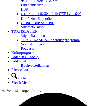
中文母语儿童假期活动
Einzelunterricht
HSK
CTCSOL《国际中文教师证书》考试
Konfuzius-Stipendien
China an die Schulen!
Summer-Camp
TRANSLASIEN
Stipendiat:innen
TRANSLASIEN-Stipendienprogramm
Veranstaltungen
Podcasts
Kulturprogramm
China in a Teacup
Bibliothek
Buchvorstellungen
Rückschau
Suche
Menü
Menü
42 Veranstaltungen found.