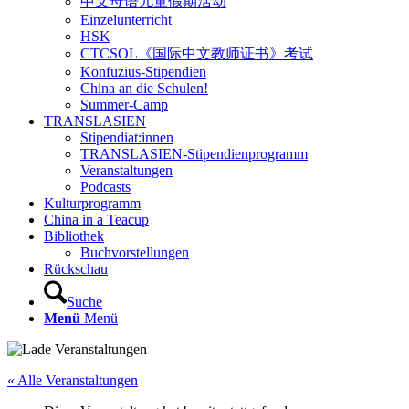
中文母语儿童假期活动
Einzelunterricht
HSK
CTCSOL《国际中文教师证书》考试
Konfuzius-Stipendien
China an die Schulen!
Summer-Camp
TRANSLASIEN
Stipendiat:innen
TRANSLASIEN-Stipendienprogramm
Veranstaltungen
Podcasts
Kulturprogramm
China in a Teacup
Bibliothek
Buchvorstellungen
Rückschau
Suche
Menü
Menü
« Alle Veranstaltungen