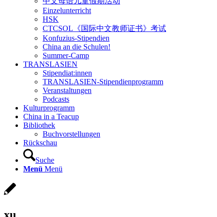
中文母语儿童假期活动
Einzelunterricht
HSK
CTCSOL《国际中文教师证书》考试
Konfuzius-Stipendien
China an die Schulen!
Summer-Camp
TRANSLASIEN
Stipendiat:innen
TRANSLASIEN-Stipendienprogramm
Veranstaltungen
Podcasts
Kulturprogramm
China in a Teacup
Bibliothek
Buchvorstellungen
Rückschau
Suche
Menü
Menü
xu