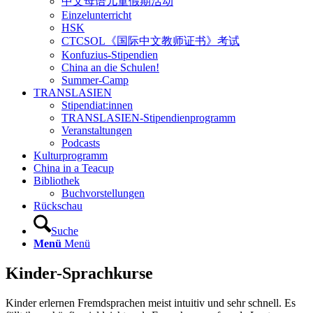
中文母语儿童假期活动
Einzelunterricht
HSK
CTCSOL《国际中文教师证书》考试
Konfuzius-Stipendien
China an die Schulen!
Summer-Camp
TRANSLASIEN
Stipendiat:innen
TRANSLASIEN-Stipendienprogramm
Veranstaltungen
Podcasts
Kulturprogramm
China in a Teacup
Bibliothek
Buchvorstellungen
Rückschau
Suche
Menü
Menü
Kinder-Sprachkurse
Kinder erlernen Fremdsprachen meist intuitiv und sehr schnell. Es