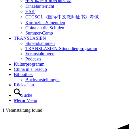
中文母语儿童假期活动
Einzelunterricht
HSK
CTCSOL《国际中文教师证书》考试
Konfuzius-Stipendien
China an die Schulen!
Summer-Camp
TRANSLASIEN
Stipendiat:innen
TRANSLASIEN-Stipendienprogramm
Veranstaltungen
Podcasts
Kulturprogramm
China in a Teacup
Bibliothek
Buchvorstellungen
Rückschau
Suche
Menü
Menü
1 Veranstaltung found.