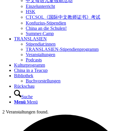
中文母语儿童假期活动
Einzelunterricht
HSK
CTCSOL《国际中文教师证书》考试
Konfuzius-Stipendien
China an die Schulen!
Summer-Camp
TRANSLASIEN
Stipendiat:innen
TRANSLASIEN-Stipendienprogramm
Veranstaltungen
Podcasts
Kulturprogramm
China in a Teacup
Bibliothek
Buchvorstellungen
Rückschau
Suche
Menü
Menü
2 Veranstaltungen found.