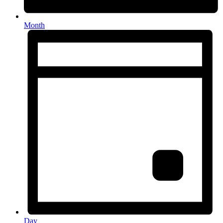
Month
Day