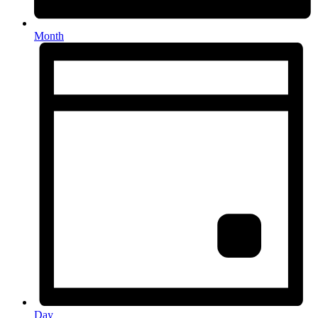
Month
Day