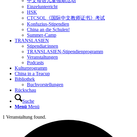
中文母语儿童假期活动
Einzelunterricht
HSK
CTCSOL《国际中文教师证书》考试
Konfuzius-Stipendien
China an die Schulen!
Summer-Camp
TRANSLASIEN
Stipendiat:innen
TRANSLASIEN-Stipendienprogramm
Veranstaltungen
Podcasts
Kulturprogramm
China in a Teacup
Bibliothek
Buchvorstellungen
Rückschau
Suche
Menü
Menü
1 Veranstaltung found.