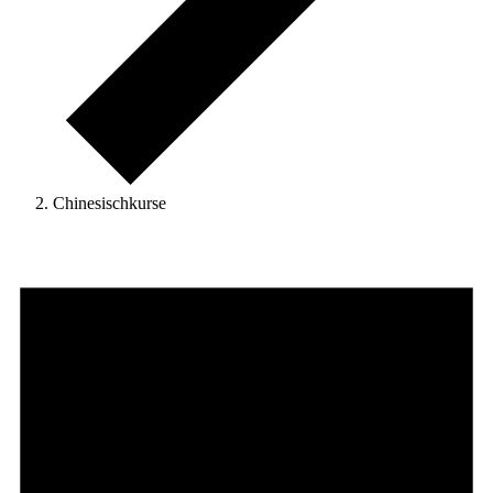
Chinesischkurse
Veranstaltungen
for
6.
August
2022