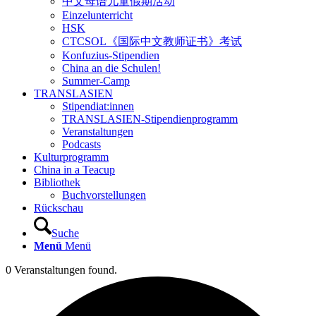
中文母语儿童假期活动
Einzelunterricht
HSK
CTCSOL《国际中文教师证书》考试
Konfuzius-Stipendien
China an die Schulen!
Summer-Camp
TRANSLASIEN
Stipendiat:innen
TRANSLASIEN-Stipendienprogramm
Veranstaltungen
Podcasts
Kulturprogramm
China in a Teacup
Bibliothek
Buchvorstellungen
Rückschau
Suche
Menü
Menü
0 Veranstaltungen found.